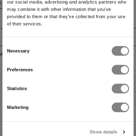
our social media, advertising and analytics partners who
Drüberziehen für Warm-ups, Ruhetage und alles dazwischen. Gefertigt aus
weichem Frotteestoff bietet er eine locker sitzende Oversize-Passform in
may combine it with other information that you’ve
normaler Länge für mühelosen Komfort. Das Pullover-Design bleibt
provided to them or that they’ve collected from your use
minimalistisch mit sauberer Vorderseite ohne Tasche, während die Kapuze für
Technical Aspects
of their services.
ein gemütliches Gefühl sorgt, wenn die Temperaturen sinken. Schlicht,
vielseitig und für den Alltag gemacht, passt er zu allem – von Jogginghosen
bis Jeans.
Lieferung & Rückgabe
Consent
Necessary
Selection
Ähnliche Produkte
Preferences
Statistics
Marketing
Show details