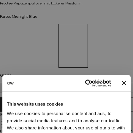
Frottee-Kapuzenpullover mit lockerer Passform.
Farbe: Midnight Blue
Größe
XS
S
M
L
XL
XXL
This website uses cookies
IN DEN WARENKORB LEGEN
We use cookies to personalise content and ads, to
Beschreibung
French Terry
provide social media features and to analyse our traffic.
Oversize-Passform
Pullover-Design
Ohne Taschen
We also share information about your use of our site with
Der Everyday Terry Relaxed Hoodie ist dein unkompliziertes Teil zum schnellen