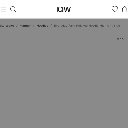
Produkt
Technische Aspekte
Bewertungen
Stil mit
Startseite
/
Männer
/
Hoodies
/
Everyday Terry Relaxed Hoodie Midnight Blue
0
/
0