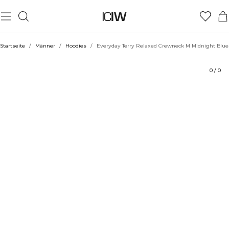
Produkt
Technische Aspekte
Bewertungen
Stil mit
Startseite
/
Männer
/
Hoodies
/
Everyday Terry Relaxed Crewneck M Midnight Blue
0
/
0