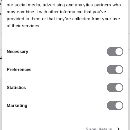
54 % Baumwolle, 46 % Polyester
Entspanntes Crewneck-Sweatshirt aus weichem French Terry. Das Everyday
our social media, advertising and analytics partners who
Terry Relaxed Crewneck ist dein unkomplizierter Layer vom Gym bis zur
may combine it with other information that you’ve
Freizeit, gefertigt aus einem leichten Loopback-Stoff mit ungebürsteter
provided to them or that they’ve collected from your use
Innenseite für atmungsaktiven Komfort. Die lockere Oversize-Silhouette sorgt
für einen modernen Look und viel Bewegungsfreiheit, während die langen
Technical Aspects
of their services.
Ärmel es zum Ganzjahres-Basic machen. Abgerundet durch einen dezenten
ICIW-Print. 54 % Baumwolle, 46 % Polyester.
Lieferung & Rückgabe
Consent
Necessary
Selection
Ähnliche Produkte
Preferences
Statistics
Marketing
Show details