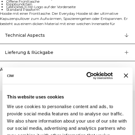
Offene Fronttasche
Rippbündchen
Gesticktes ICIW-Logo auf der Vorderseite
Standard Passform
Hoodie mit einer Fronttasche. Der Everyday Hoodie ist der ultimative
Kapuzenpullover zum Aufwärmen, Spazierengehen oder Entspannen. Er
besteht aus einem dicken Material mit einer weichen Innenseite für
ultimativen Komfort. Die Kapuze ist gefüttert und hat Kordeln. Eine große
Fronttasche und Rippbündchen. Gesticktes ICIW-Logo auf der Vorderseite.
Technical Aspects
Offene Fronttasche. Verstellbare Kapuze. Standard Passform. 70%
Baumwolle, 30% Polyester.
Lieferung & Rückgabe
Ähnliche Produkte
This website uses cookies
We use cookies to personalise content and ads, to
provide social media features and to analyse our traffic.
We also share information about your use of our site with
our social media, advertising and analytics partners who