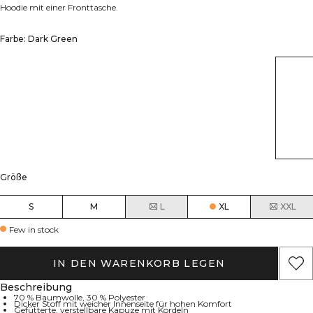
Hoodie mit einer Fronttasche.
Farbe: Dark Green
Größe
S
M
L
XL
XXL
Few in stock
IN DEN WARENKORB LEGEN
Beschreibung
70 % Baumwolle, 30 % Polyester
Dicker Stoff mit weicher Innenseite für hohen Komfort
Gefütterte, verstellbare Kapuze mit Kordeln