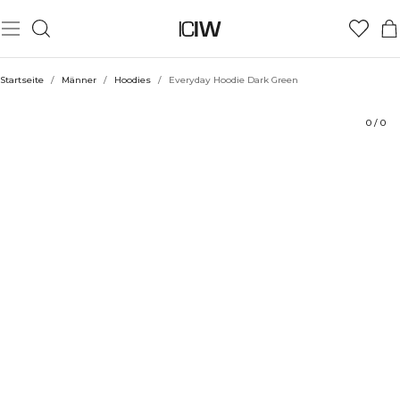
Produkt
Technische Aspekte
Bewertungen
Nachhaltigkeit
Stil mit
Startseite
/
Männer
/
Hoodies
/
Everyday Hoodie Dark Green
0
/
0