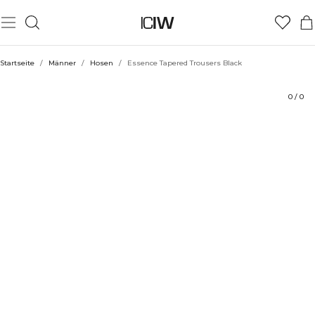
Produkt
Technische Aspekte
Bewertungen
Stil mit
Startseite
/
Männer
/
Hosen
/
Essence Tapered Trousers Black
0
/
0