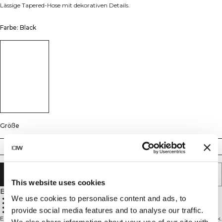
Lässige Tapered-Hose mit dekorativen Details.
Farbe: Black
Größe
S
M
L
XL
XXL
IN DEN WARENKORB LEGEN
This website uses cookies
Beschreibung
We use cookies to personalise content and ads, to
69 % Viskose, 27 % Polyester, 4 % Elastan
Konische Passform
Eingrifftaschen
provide social media features and to analyse our traffic.
Mittelhoher Bund
Essence Tapered Trousers sorgen jeden Tag für einen lässigen, gepflegten Look.
We also share information about your use of our site with