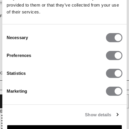
Trainingshose mit Taschen und Kordelzug im Bund.
provided to them or that they’ve collected from your use
of their services.
Farbe: Graphite
Consent
Necessary
Selection
Preferences
Statistics
Größe
S
M
L
XL
XXL
Marketing
IN DEN WARENKORB LEGEN
Beschreibung
Show details
Perfekt für Aufwärm- und Outdoor-Training
Fronttaschen mit verdeckten YKK-Reißverschlüssen
Kordelzug im Bund
Dehnbares und strapazierfähiges Material
ICIW-Sticklogo auf der Vorderseite
Athletic Fit