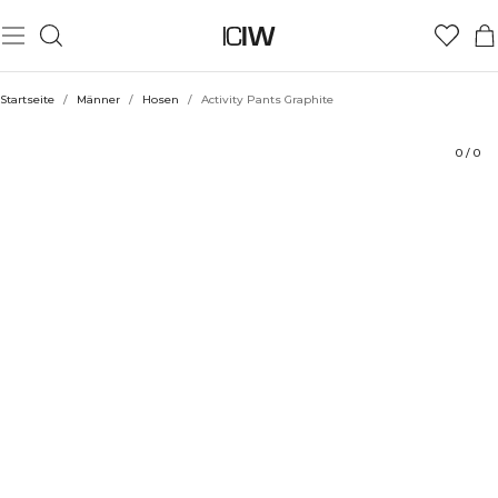
Produkt
Bewertungen
Stil mit
Startseite
/
Männer
/
Hosen
/
Activity Pants Graphite
0
/
0