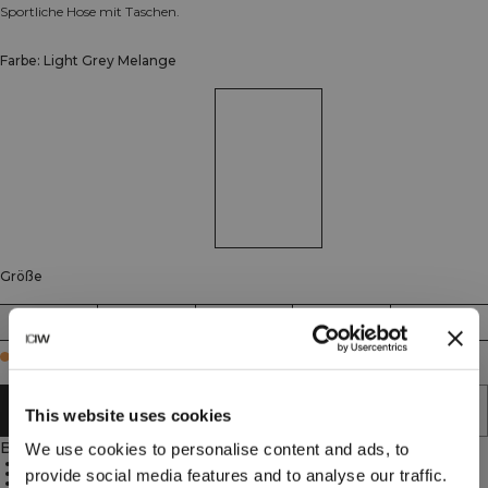
Sportliche Hose mit Taschen.
Farbe: Light Grey Melange
Größe
S
M
L
XL
XXL
Few in stock
IN DEN WARENKORB LEGEN
This website uses cookies
Beschreibung
We use cookies to personalise content and ads, to
68 % Baumwolle, 25 % Polyester, 7 % Elastan
Athletische Passform
provide social media features and to analyse our traffic.
Praktische Taschen