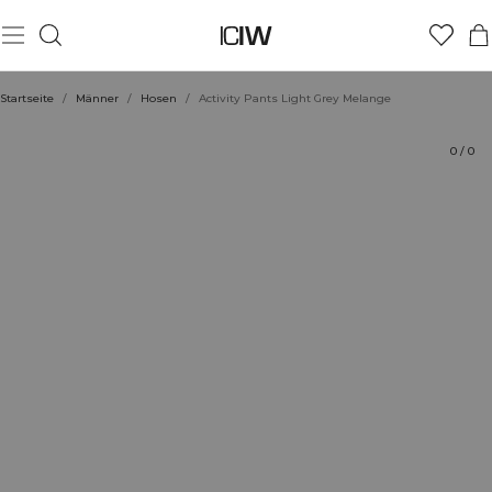
Produkt
Technische Aspekte
Bewertungen
Stil mit
Startseite
/
Männer
/
Hosen
/
Activity Pants Light Grey Melange
0
/
0