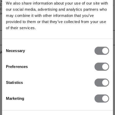
Reguläre Beinlänge
We also share information about your use of our site with
Die Activity Pants M sind für Männer mit einem aktiven Lebensstil konzipiert.
Diese Trainingshose ist perfekt zum Aufwärmen, für das Training im Freien
our social media, advertising and analytics partners who
oder als entspannte Alltagskleidung. Gefertigt aus einer weichen,
may combine it with other information that you’ve
strapazierfähigen und flexiblen Stoffmischung, die sich bei jeder Aktivität mit
provided to them or that they’ve collected from your use
dir bewegt. Die athletische Passform bietet Komfort und Bewegungsfreiheit,
Technical Aspects
während die reguläre Beinlänge für einen klassischen Look sorgt. Mit
of their services.
praktischen Taschen für deine wichtigsten Dinge und subtilen Details für ein
sauberes, sportliches Erscheinungsbild. Das Material hält dich vor, während
Lieferung & Rückgabe
und nach dem Training komfortabel. 68% Baumwolle, 25% Polyester, 7%
Elastan.
Consent
Necessary
Selection
Ähnliche Produkte
Preferences
Statistics
Marketing