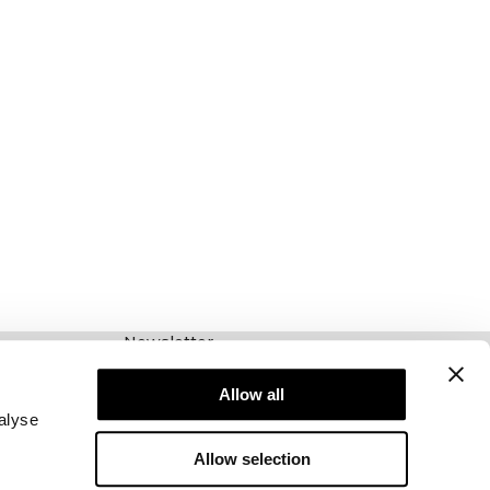
Newsletter
Abonnieren Sie unseren Newsletter! Erhalten
Sie exklusive Angebote, unsere neuesten
Allow all
Nachrichten und vieles mehr.
alyse
Allow selection