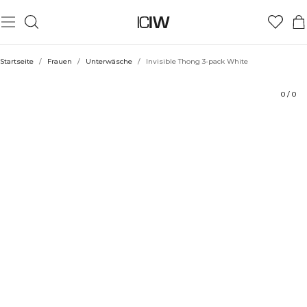
Produkt
Technische Aspekte
Bewertungen
Stil mit
Startseite
/
Frauen
/
Unterwäsche
/
Invisible Thong 3-pack White
0
/
0