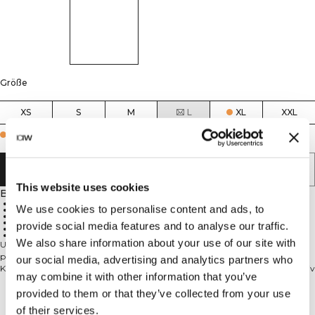
Größe
XS
S
M
L
XL
XXL
Few in stock
IN DEN WARENKORB LEGEN
This website uses cookies
Beschreibung
82% Nylon, 18% Elastan
We use cookies to personalise content and ads, to
Atmungsaktiv
Dünnes Material und geklebte Kanten für einen nahtlosen Sitz
Unsichtbar unter Tights
provide social media features and to analyse our traffic.
Erhältlich als Einzelpack oder 3er-Pack
Geeignet für den Alltag und fürs Training
We also share information about your use of our site with
Unterwäsche aus Funktionsmaterial ist nicht nur bequem, sondern auch
praktisch Diese Tangas haben dank des dünnen Materials nur eine minimale
our social media, advertising and analytics partners who
Kante und sind unter deinen Tights nahezu unsichtbar. Sie sind atmungsaktiv
may combine it with other information that you’ve
und sowohl für den Alltag als auch für das Training geeignet.
Achtung! Es besteht die Gefahr, dass du keine andere Unterwäsche mehr
provided to them or that they’ve collected from your use
Technical Aspects
tragen willst: Daher gibt es sie in mehreren Farben und einzeln wie auch im
of their services.