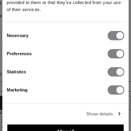
provided to them or that they’ve collected from your use
Eng anliegendes Top mit schmalen Trägern
of their services.
Farbe: Black
Consent
Necessary
Selection
Preferences
Statistics
Größe
XS
S
M
L
XL
XXL
Marketing
IN DEN WARENKORB LEGEN
Beschreibung
Show details
Ultraweicher Stoff für ein angenehmes Tragegefühl
Vier-Wege-Stretch für optimale Bewegungsfreiheit
Körpernahe Passform für ein zweites-Haut-Gefühl
Feuchtigkeitsableitendes Material für mehr Komfort
75 % Nylon, 25 % Elasthan