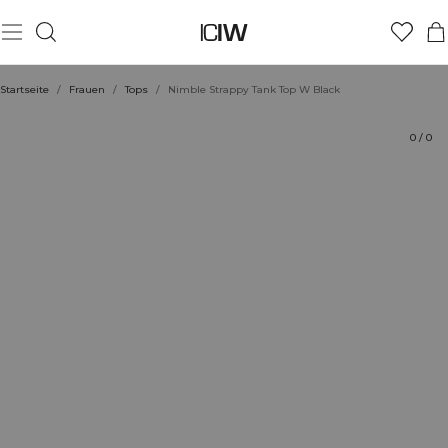
Produkt
Bewertungen
Stil mit
Startseite
/
Frauen
/
Tops
/
Nimble Strappy Tank Top W Black
0
/
0