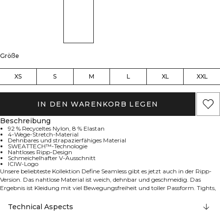
Größe
XS
S
M
L
XL
XXL
IN DEN WARENKORB LEGEN
Beschreibung
92 % Recyceltes Nylon, 8 % Elastan
4-Wege-Stretch-Material
Dehnbares und strapazierfähiges Material
SWEATTECH™-Technologie
Nahtloses Ripp-Design
Schmeichelhafter V-Ausschnitt
ICIW-Logo
Unsere beliebteste Kollektion Define Seamless gibt es jetzt auch in der Ripp-
Version. Das nahtlose Material ist weich, dehnbar und geschmeidig. Das
Ergebnis ist Kleidung mit viel Bewegungsfreiheit und toller Passform. Tights,
Sport-BHs und Tank-Tops in verschiedenen trendigen Farben machen die
Define-Seamless-Linie zur Trainingsbekleidung für viele verschiedene
Technical Aspects
Workouts. Das 4-Wege-Stretch-Material in neuester Seamless-Technologie