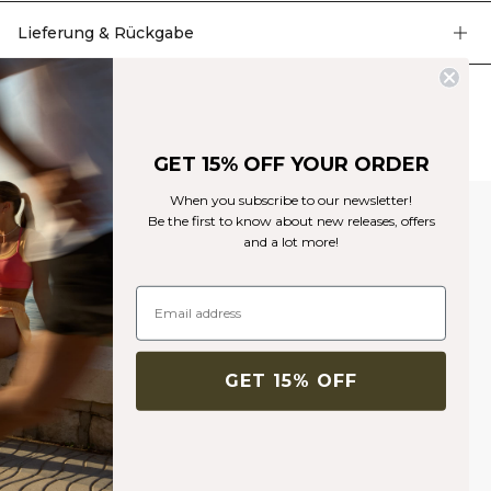
sorgt für mehr Bewegungsfreiheit beim Workout. Das Material ist dehnbar
und strapazierfähig mit ICIW-Logo und verfügt über SWEATTECH™
Lieferung & Rückgabe
Technologie. Der schmeichelhafte V-Ausschnitt betont deine Silhouette und
sorgt gleichzeitig für Komfort während des Trainings. 92% Recyceltes Nylon,
8% Elastan.
Ähnliche Produkte
GET 15% OFF YOUR ORDER
When you subscribe to our newsletter!
Be the first to know about new releases, offers
and a lot more!
GET 15% OFF