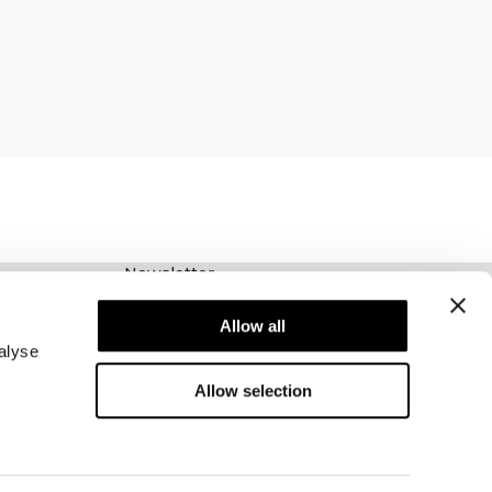
Newsletter
Abonnieren Sie unseren Newsletter! Erhalten
Sie exklusive Angebote, unsere neuesten
Allow all
Nachrichten und vieles mehr.
alyse
Allow selection