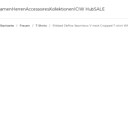
amen
Herren
Accessoires
Kollektionen
ICIW Hub
SALE
Startseite
/
Frauen
/
T-Shirts
/
Ribbed Define Seamless V-neck Cropped T-shirt Wh