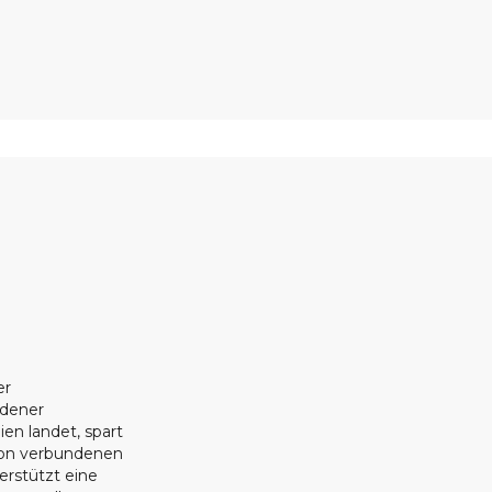
er
ndener
ien landet, spart
ion verbundenen
erstützt eine