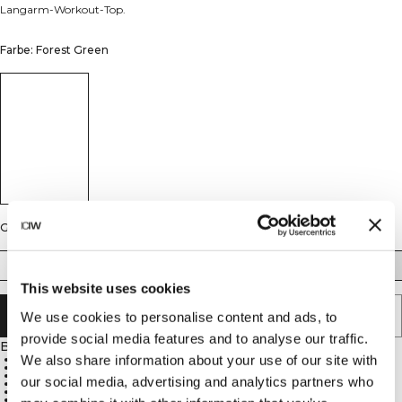
Langarm-Workout-Top.
Farbe: Forest Green
Größe
XS
S
M
L
XL
XXL
This website uses cookies
IN DEN WARENKORB LEGEN
We use cookies to personalise content and ads, to
provide social media features and to analyse our traffic.
Beschreibung
We also share information about your use of our site with
77 % Nylon, 23 % Spandex
Dünnes und dehnbares Material für maximale Bewegungsfreiheit
Hält Sie angenehm kühl beim Training
our social media, advertising and analytics partners who
Volle Länge
ICIW-Logo auf der Vorderseite
Standard-Passform