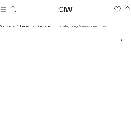
Produkt
Technische Aspekte
Bewertungen
Stil mit
Startseite
/
Frauen
/
Oberteile
/
Everyday Long Sleeve Forest Green
0
/
0