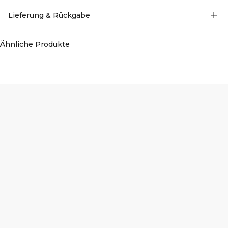
länger als vorne geschnitten. Der SAB-Reißverschluss vorne verläuft über die
gesamte Länge. 60% Baumwolle, 35% Polyester, 5% Elasthan.
Lieferung & Rückgabe
Ähnliche Produkte