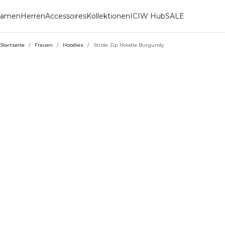
amen
Herren
Accessoires
Kollektionen
ICIW Hub
SALE
Startseite
/
Frauen
/
Hoodies
/
Stride Zip Hoodie Burgundy