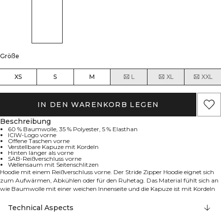
Größe
XS
S
M
L
XL
XXL
IN DEN WARENKORB LEGEN
Beschreibung
60 % Baumwolle, 35 % Polyester, 5 % Elasthan
ICIW-Logo vorne
Offene Taschen vorne
Verstellbare Kapuze mit Kordeln
Hinten länger als vorne
SAB-Reißverschluss vorne
Wellensaum mit Seitenschlitzen
Hoodie mit einem Reißverschluss vorne. Der Stride Zipper Hoodie eignet sich
zum Aufwärmen, Abkühlen oder für den Ruhetag. Das Material fühlt sich an
wie Baumwolle mit einer weichen Innenseite und die Kapuze ist mit Kordeln
verstellbar. Hochwertiger SAB-Frontreißverschluss und zwei offene Taschen
für die Hände. Wellensaum mit Seitenschlitzen. Das ICIW-Logo ist vorne
Technical Aspects
angebracht, die Kapuze ist mit Kordeln verstellbar, und der Hoodie ist hinten