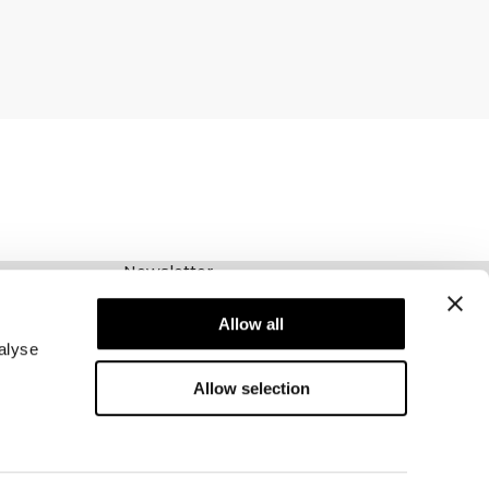
Newsletter
Abonnieren Sie unseren Newsletter! Erhalten
Sie exklusive Angebote, unsere neuesten
Allow all
Nachrichten und vieles mehr.
alyse
Allow selection