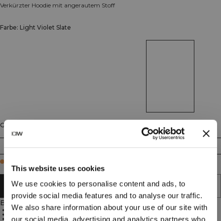
Verkürzter Hoodie mit angerautem Stoff
Farbe: Light Violet Slate
Größe
XS
S
M
L
XL
XXL
Few in stock
This website uses cookies
We use cookies to personalise content and ads, to
IN DEN WARENKORB LEGEN
provide social media features and to analyse our traffic.
Beschreibung
We also share information about your use of our site with
Polyester mit Elastan
Kordelzug-Kapuze
our social media, advertising and analytics partners who
Verkürzte Länge