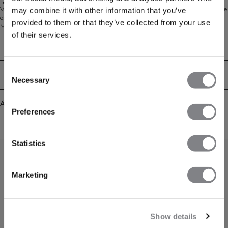
Standard Passform
Vom Training bis zum Entspannen zu Hause ist die Everyday Cropped Hoodie
may combine it with other information that you’ve
dein perfekter Layer für Komfort und Style. Hergestellt aus einer weichen
provided to them or that they’ve collected from your use
Mischung aus 60% Baumwolle und 40% Polyester, bietet sie eine moderne
of their services.
Passform und eine verstellbare Kordelzug-Kapuze. Ihre normale, verkürzte
Silhouette macht es einfach, sie zu jeder Gelegenheit überzuziehen.
Technical Aspects
Consent
Lieferung & Rückgabe
Necessary
Selection
Ähnliche Produkte
Preferences
Statistics
Marketing
Show details