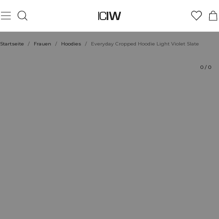
Produkt
Technische Aspekte
Bewertungen
Stil mit
Startseite
/
Frauen
/
Hoodies
/
Everyday Cropped Hoodie Light Violet Slate
0
/
0